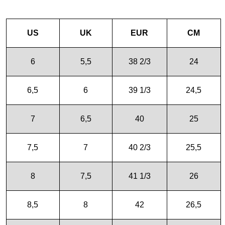
US
UK
EUR
CM
6
5,5
38 2/3
24
6,5
6
39 1/3
24,5
7
6,5
40
25
7,5
7
40 2/3
25,5
8
7,5
41 1/3
26
8,5
8
42
26,5