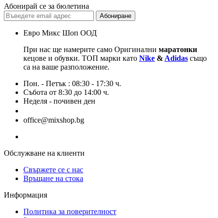
Абонирай се за бюлетина
Абониране
Евро Микс Шоп ООД
При нас ще намерите само Оригинални
маратонки
кецове и обувки. ТОП марки като
Nike
&
Adidas
също
са на ваше разположение.
Пон. - Петък : 08:30 - 17:30 ч.
Събота от 8:30 до 14:00 ч.
Неделя - почивен ден
+359 876 768 565
office@mixshop.bg
Обслужване на клиенти
Свържете се с нас
Връщане на стока
Информация
Политика за поверителност