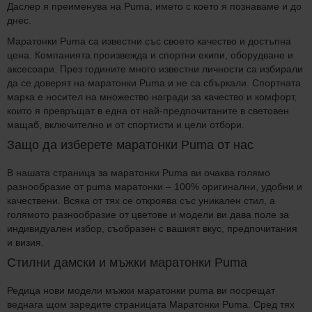
Даслер я преименува на Puma, името с което я познаваме и до
днес.
Маратонки Puma са известни със своето качество и достъпна
цена. Компанията произвежда и спортни екипи, оборудване и
аксесоари. През годините много известни личности са избирали
да се доверят на маратонки Puma и не са сбъркали. Спортната
марка е носител на множество награди за качество и комфорт,
които я превръщат в една от най-предпочитаните в световен
мащаб, включително и от спортисти и цели отбори.
Защо да изберете маратонки Puma от нас
В нашата страница за маратонки Puma ви очаква голямо
разнообразие от puma маратонки – 100% оригинални, удобни и
качествени. Всяка от тях се откроява със уникален стил, а
голямото разнообразие от цветове и модели ви дава поле за
индивидуален избор, съобразен с вашият вкус, предпочитания
и визия.
Стилни дамски и мъжки маратонки Puma
Редица нови модели мъжки маратонки puma ви посрещат
веднага щом заредите страницата Маратонки Puma. Сред тях