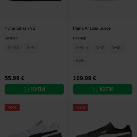
Puma Smash V2
Puma Arizona Suede
Размер
Размер
№44,5
№46
№40,5
№42
№42,5
№46
55.99 €
109.99 €
КУПИ
КУПИ
-55%
-39%