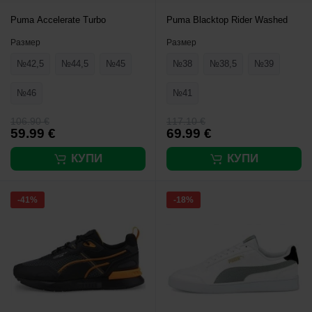
Puma Accelerate Turbo
Puma Blacktop Rider Washed
Размер
Размер
№42,5
№44,5
№45
№38
№38,5
№39
№46
№41
106.90 €
117.10 €
59.99 €
69.99 €
КУПИ
КУПИ
-41%
-18%