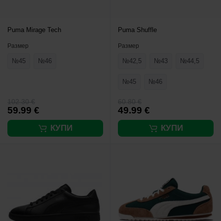
Puma Mirage Tech
Puma Shuffle
Размер
Размер
№45
№46
№42,5
№43
№44,5
№45
№46
102.30 €
60.80 €
59.99 €
49.99 €
КУПИ
КУПИ