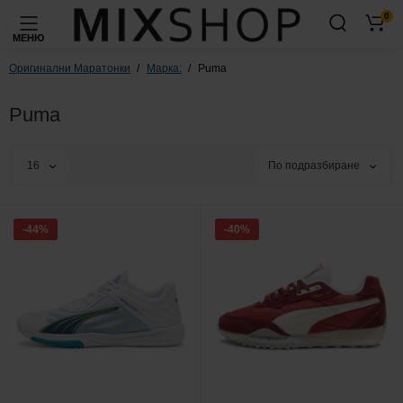
0
МЕНЮ
Оригинални Маратонки
Марка:
Puma
Puma
16
По подразбиране
-44%
-40%