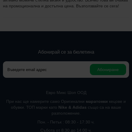
активно момиче стилна визия и удобство. Всичко това ви очаква
на промоционална и достъпна цена. Възползвайте се сега!
Абонирай се за бюлетина
Абониране
Евро Микс Шоп ООД
При нас ще намерите само Оригинални
маратонки
кецове и
обувки. ТОП марки като
Nike
&
Adidas
също са на ваше
разположение.
Пон. - Петък : 08:30 - 17:30 ч.
Събота от 8:30 до 14:00 ч.