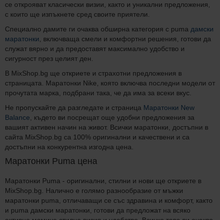
се открояват класически визии, както и уникални предложения,
с които ще изпъкнете сред своите приятели.
Специално дамите ги очаква обширна категория с puma
дамски
маратонки
, включваща смели и комфортни решения, готови да
служат вярно и да предоставят максимално удобство и
сигурност през целият ден.
В MixShop.bg ще откриете и страхотни предложения в
страницата. Маратонки Nike, която включва последни модели от
прочутата марка, подбрани така, че да има за всеки вкус.
Не пропускайте да разгледате и страница
Маратонки New
Balance
, където ви посрещат още удобни предложения за
вашият активен начин на живот. Всички маратонки, достъпни в
сайта MixShop.bg са 100% оригинални и качествени и са
достъпни на конкурентна изгодна цена.
Маратонки Puma цена
Маратонки Puma - оригинални, стилни и нови ще откриете в
MixShop.bg. Налично е голямо разнообразие от мъжки
маратонки puma, отличаващи се със здравина и комфорт, както
и puma дамски маратонки, готови да предложат на всяко