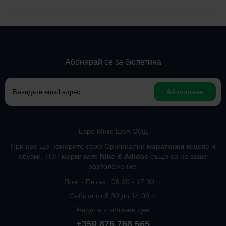
Абонирай се за бюлетина
Абониране
Евро Микс Шоп ООД
При нас ще намерите само Оригинални
маратонки
кецове и
обувки. ТОП марки като
Nike
&
Adidas
също са на ваше
разположение.
Пон. - Петък : 08:30 - 17:30 ч.
Събота от 8:30 до 14:00 ч.
Неделя - почивен ден
+359 876 768 565