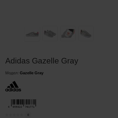
Adidas Gazelle Gray
Модел:
Gazelle Gray
4
059322
701771
0