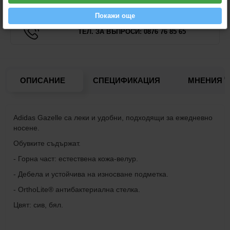
Покажи още
ТЕЛ. ЗА ВЪПРОСИ: 0876 76 85 65
0
ОПИСАНИЕ
СПЕЦИФИКАЦИЯ
МНЕНИЯ
Adidas Gazelle са леки и удобни, подходящи за ежедневно
носене.
Обувките съдържат.
- Горна част: естествена кожа-велур.
- Дебела и устойчива на износване подметка.
- OrthoLite® антибактериална стелка.
Цвят: сив, бял.