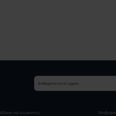
жване на клиенти
Информ