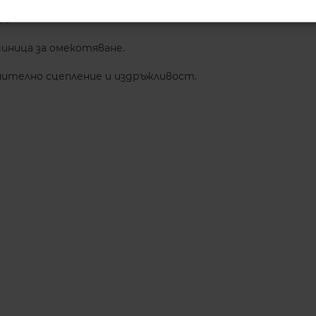
л.
диница за омекотяване.
лючително сцепление и издръжливост.