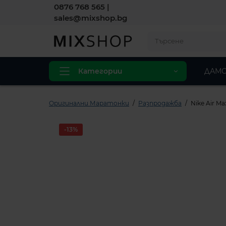
0876 768 565
|
sales@mixshop.bg
Категории
ДАМС
Оригинални Маратонки
Разпродажба
Nike Air Ma
-13%