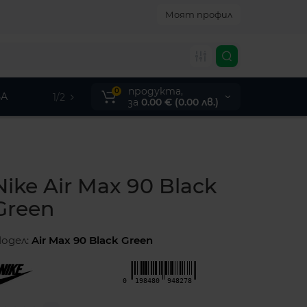
Моят профил
продукта,
0
А
1/2
за
0.00 € (0.00 лв.)
Nike Air Max 90 Black
Green
одел:
Air Max 90 Black Green
0
198480
948278