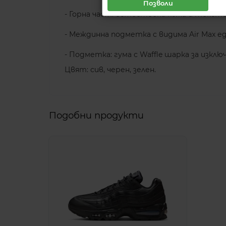
Позволи
- Горна част: естествена кожа и тексти
- Междинна подметка с видима Air Max е
- Подметка: гума с Waffle шарка за изк
Цвят: сив, черен, зелен.
Подобни продукти