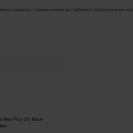
мена подметка с гъвкави канали за стабилност върху различни пов
Air Max Plus OG Black
tive