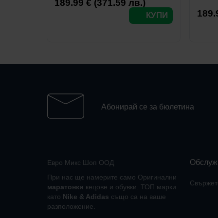
189.99 € (371.59 лв.)
189.
КУПИ
Абонирай се за бюлетина
Обслуж
Евро Микс Шоп ООД
При нас ще намерите само Оригинални
Свържете
маратонки
кецове и обувки. ТОП марки
като
Nike
&
Adidas
също са на ваше
разположение.