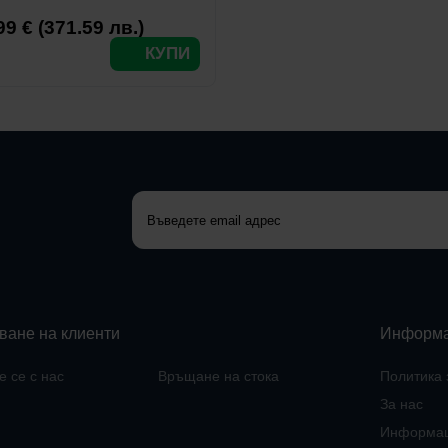
99 € (371.59 лв.)
КУПИ
ване на клиенти
Информ
 се с нас
Връщане на стока
Политика 
За нас
Информац