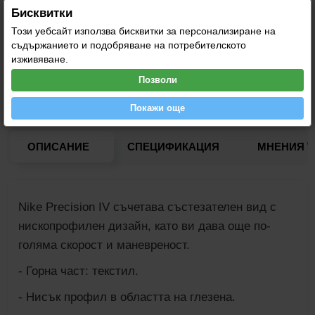
Бисквитки
Този уебсайт използва бисквитки за персонализиране на
съдържанието и подобряване на потребителското
ТЕЛ. ЗА ВЪПРОСИ: 0876 76 85 65
изживяване.
Позволи
Покажи още
0
ОПИСАНИЕ
СПЕЦИФИКАЦИЯ
МНЕНИЯ
Nike Precision IV съчетава състезателен вид с
нископрофилен дизайн, като ви дава още по-
голяма скорост и маневреност.
- Горна част: текстил.
- Нисък профил в областта на глезена.