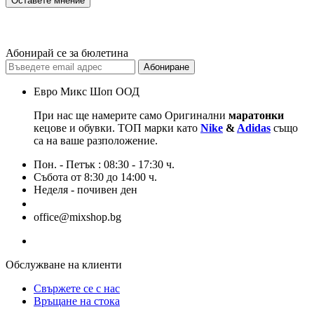
Оставете мнение
Абонирай се за бюлетина
Абониране
Евро Микс Шоп ООД
При нас ще намерите само Оригинални
маратонки
кецове и обувки. ТОП марки като
Nike
&
Adidas
също
са на ваше разположение.
Пон. - Петък : 08:30 - 17:30 ч.
Събота от 8:30 до 14:00 ч.
Неделя - почивен ден
+359 876 768 565
office@mixshop.bg
Обслужване на клиенти
Свържете се с нас
Връщане на стока