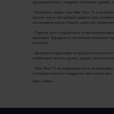
функционалност с модерен streetwear дизайн, п
- Основният акцент при Nike Shox TL е пълнор
колони, които абсорбират ударите при стъпване
натоварване върху ставите, дори при продължи
- Горната част е изработена от висококачестве
фиксация. Вградените синтетични елементи подс
употреба.
- Дизайнът е вдъхновен от футуристичната есте
комбинират лесно с дънки, анцузи, къси пантал
- Nike Shox TL са подходящи както за разходки
осигурява мекота и поддръжка през целия ден.
Цвят: черен.