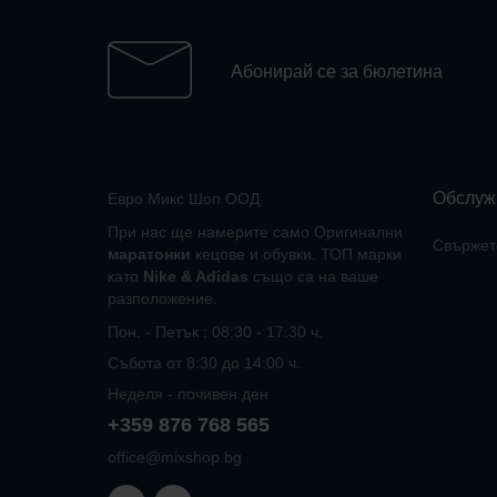
Абонирай се за бюлетина
Обслуж
Евро Микс Шоп ООД
При нас ще намерите само Оригинални
Свържете
маратонки
кецове и обувки. ТОП марки
като
Nike
&
Adidas
също са на ваше
разположение.
Пон. - Петък : 08:30 - 17:30 ч.
Събота от 8:30 до 14:00 ч.
Неделя - почивен ден
+359 876 768 565
office@mixshop.bg