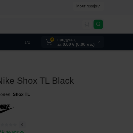
Моят профил
продукта,
0
1/2
за
0.00 € (0.00 лв.)
Nike Shox TL Black
одел:
Shox TL
0
В наличност