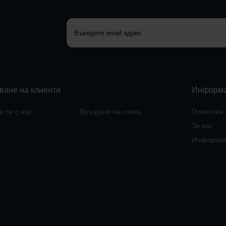
ване на клиенти
Информ
 се с нас
Връщане на стока
Политика 
За нас
Информац