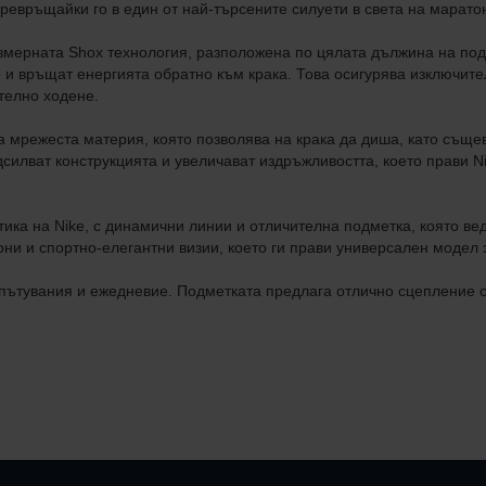
ревръщайки го в един от най-търсените силуети в света на марато
азмерната Shox технология, разположена по цялата дължина на под
 и връщат енергията обратно към крака. Това осигурява изключите
телно ходене.
на мрежеста материя, която позволява на крака да диша, като същ
илват конструкцията и увеличават издръжливостта, което прави Ni
тика на Nike, с динамични линии и отличителна подметка, която в
они и спортно-елегантни визии, което ги прави универсален модел з
, пътувания и ежедневие. Подметката предлага отлично сцепление 