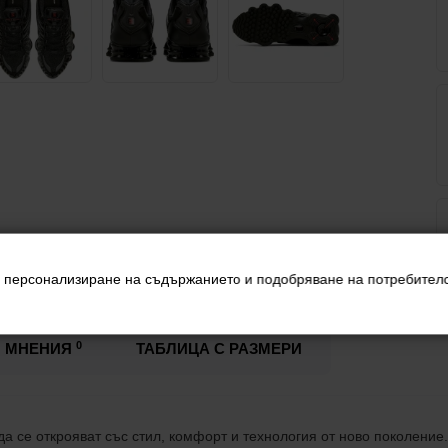
за персонализиране на съдържанието и подобряване на потребител
0
МНЕНИЯ
ТАБЛИЦА С РАЗМЕРИ
 да се открояват със стил, комфорт и технология от ново поколение