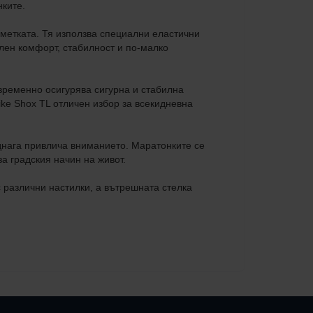
нките.
метката. Тя използва специални еластични
лен комфорт, стабилност и по-малко
евременно осигурява сигурна и стабилна
ke Shox TL отличен избор за всекидневна
еднага привлича вниманието. Маратонките се
а градския начин на живот.
с различни настилки, а вътрешната стелка