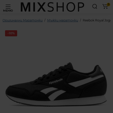
0
МЕНЮ
Оригинални Маратонки
Мъжки маратонки
Reebok Royal Jogger
-10%