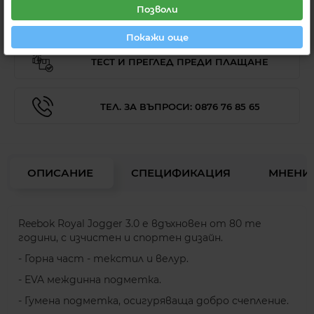
Позволи
САМО ОРИГИНАЛНИ ПРОДУКТИ
Покажи още
ТЕСТ И ПРЕГЛЕД ПРЕДИ ПЛАЩАНЕ
ТЕЛ. ЗА ВЪПРОСИ: 0876 76 85 65
ОПИСАНИЕ
СПЕЦИФИКАЦИЯ
МНЕНИ
Reebok Royal Jogger 3.0 е вдъхновен от 80 те
години, с изчистен и спортен дизайн.
- Горна част - текстил и велур.
- EVA междинна подметка.
- Гумена подметка, осигуряваща добро счепление.