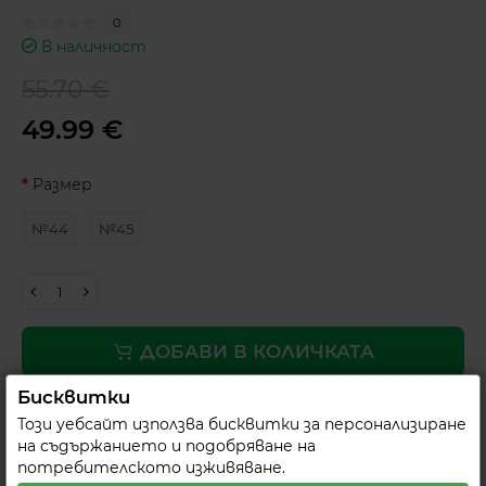
0
В наличност
55.70 €
49.99 €
Размер
№44
№45
ДОБАВИ В КОЛИЧКАТА
Бисквитки
БЕЗПЛАТНА ДОСТАВКА ДО ОФИС НА
Този уебсайт използва бисквитки за персонализиране
СПИДИ
на съдържанието и подобряване на
потребителското изживяване.