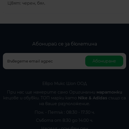
Цвят: черен, бял.
Абонирай се за бюлетина
Абониране
Евро Микс Шоп ООД
При нас ще намерите само Оригинални
маратонки
кецове и обувки. ТОП марки като
Nike
&
Adidas
също са
на ваше разположение.
Пон. - Петък : 08:30 - 17:30 ч.
Събота от 8:30 до 14:00 ч.
Неделя - почивен ден