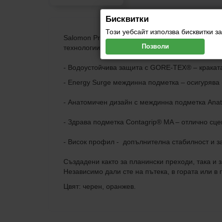
Бисквитки
Този уебсайт използва бисквитки 
Salomon Predict Hike Mid GTX – обувки, създа
Позволи
технологии и защита от атмосферни условия, за
- Водоустойчива защита с GORE-TEX® – краката
- Energy Surge междинна подметка – осигурява
- Анатомичен дизайн с междинна подметка Anat
- Здрава подметка Contagrip® MA – отлично сце
- Висок профил - допълнителна стабилност и з
Създадени както за планински преходи, така и
Независимо дали сте на пътека, в гората или в
Цвят: черен, оранжев.