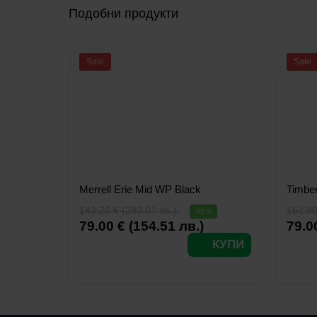
Подобни продукти
Sale
Sale
Merrell Erie Mid WP Black
Timber
143.20 € (280.07 лв.)
152.90
-45 %
79.00 € (154.51 лв.)
79.0
КУПИ