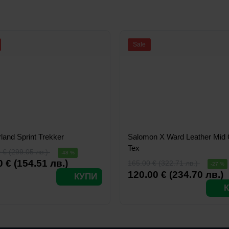
Sale
land Sprint Trekker
Salomon X Ward Leather Mid
Tex
 € (299.05 лв.)
-48 %
0 € (154.51 лв.)
165.00 € (322.71 лв.)
-27 %
120.00 € (234.70 лв.)
КУПИ