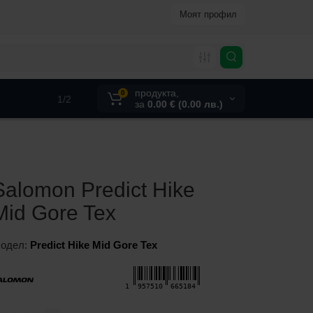
Моят профил
продукта,
0
1/2
за
0.00 € (0.00 лв.)
Salomon Predict Hike
Mid Gore Tex
одел:
Predict Hike Mid Gore Tex
1
957510
665184