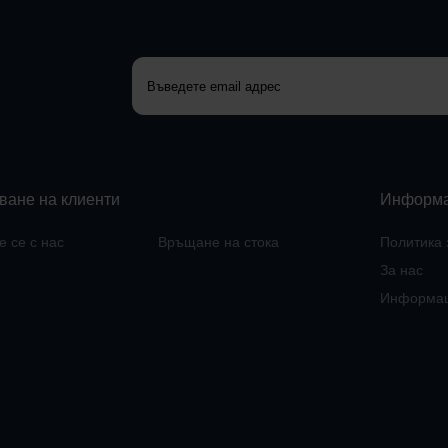
ване на клиенти
Информ
 се с нас
Връщане на стока
Политика 
За нас
Информац