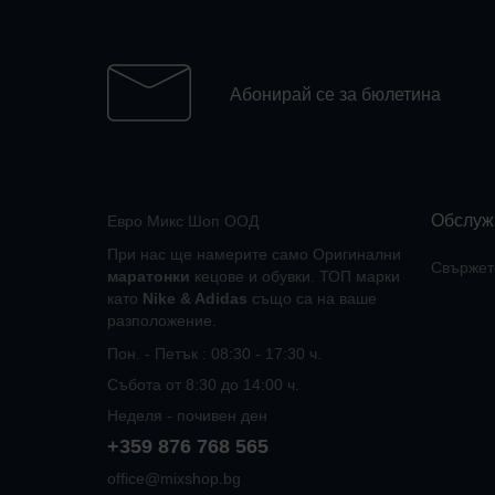
Абонирай се за бюлетина
Обслуж
Евро Микс Шоп ООД
При нас ще намерите само Оригинални
Свържете
маратонки
кецове и обувки. ТОП марки
като
Nike
&
Adidas
също са на ваше
разположение.
Пон. - Петък : 08:30 - 17:30 ч.
Събота от 8:30 до 14:00 ч.
Неделя - почивен ден
+359 876 768 565
office@mixshop.bg