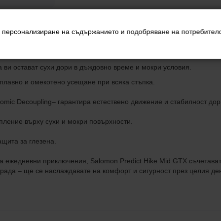
за персонализиране на съдържанието и подобряване на потребител
дени за любителите на туризма, които не се спират пред нищо. Мо
 да ви осигури пълна свобода при всяка разходка или преход.
 ви остават сухи дори в дъждовно време и мокри условия.
 плавно и омекотено усещане при всяка стъпка.
omic Decoupling– гарантира естествено движение и стабилност дор
пление върху сухи и мокри повърхности.
ащита за глезена.
 за ежедневни приключения, Salomon Predict Hike Mid GTX съчетав
 града – ще се наслаждавате на комфорт и сигурност през целия де