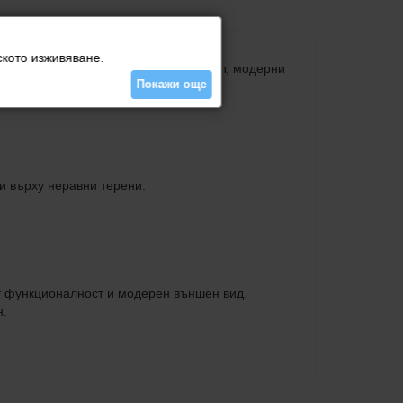
ското изживяване.
делът комбинира изключителен комфорт, модерни
Покажи още
и върху неравни терени.
ат функционалност и модерен външен вид.
н.