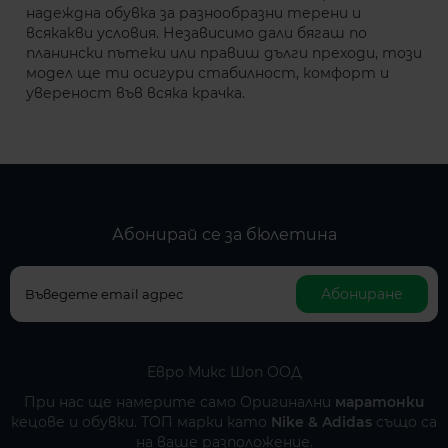
надеждна обувка за разнообразни терени и
всякакви условия. Независимо дали бягаш по
планински пътеки или правиш дълги преходи, този
модел ще ти осигури стабилност, комфорт и
увереност във всяка крачка.
Абонирай се за бюлетина
Абониране
Евро Микс Шоп ООД
При нас ще намерите само Оригинални
маратонки
кецове и обувки. ТОП марки като
Nike
&
Adidas
също са
на ваше разположение.