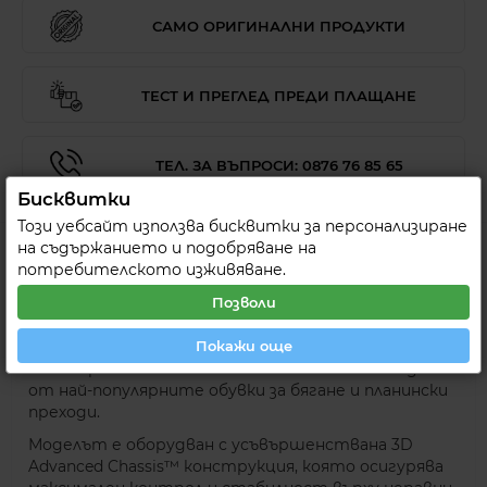
САМО ОРИГИНАЛНИ ПРОДУКТИ
ТЕСТ И ПРЕГЛЕД ПРЕДИ ПЛАЩАНЕ
ТЕЛ. ЗА ВЪПРОСИ: 0876 76 85 65
Бисквитки
Този уебсайт използва бисквитки за персонализиране
на съдържанието и подобряване на
ОПИСАНИЕ
СПЕЦИФИКАЦИЯ
МНЕНИ
потребителското изживяване.
Позволи
Покажи още
Открий стабилност, комфорт и сигурност при
всяко приключение с Salomon XA Pro 3D V9 – една
от най-популярните обувки за бягане и планински
преходи.
Моделът е оборудван с усъвършенствана 3D
Advanced Chassis™ конструкция, която осигурява