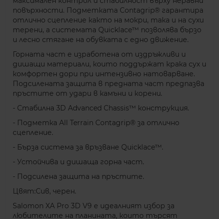
максимален контрол и стабилност върху неравни
повърхности. Подметката Contagrip® гарантира
отлично сцепление както на мокри, така и на сухи
терени, а системата Quicklace™ позволява бързо
и лесно стягане на обувката с едно движение.
Горната част е изработена от издръжливи и
дишащи материали, които поддържат крака сух и
комфортен дори при интензивно натоварване.
Подсилената защита в предната част предпазва
пръстите от удари в камъни и корени.
- Стабилна 3D Advanced Chassis™ конструкция.
- Подметка All Terrain Contagrip® за отлично
сцепление.
- Бърза система за връзване Quicklace™.
- Устойчива и дишаща горна част.
- Подсилена защита на пръстите.
Цвят:Сив, черен.
Salomon XA Pro 3D V9 е идеалният избор за
любителите на планината, които търсят