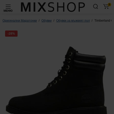
0
МЕНЮ
Оригинални Маратонки
Обувки
Обувки за мъжкият пол
Timberland 6
-28%