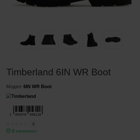
Timberland 6IN WR Boot
Модел:
6IN WR Boot
1
954376
056118
0
В наличност