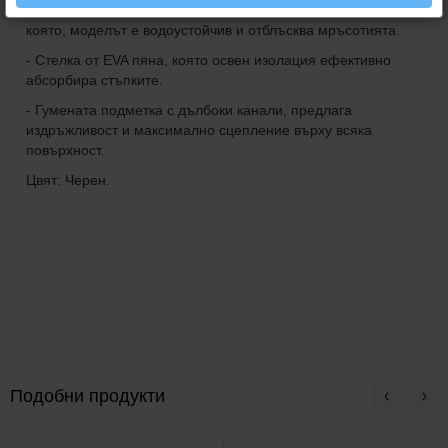
безупречен външен вид на обувките. Благодарение на
която, моделът е водоустойчив и отблъсква мръсотията.
- Стелка от EVA пяна, която освен изолация ефективно
абсорбира стъпките.
- Гумената подметка с дълбоки канали, предлага
издръжливост и максимално сцепление върху всяка
повърхност.
Цвят: Черен.
Подобни продукти