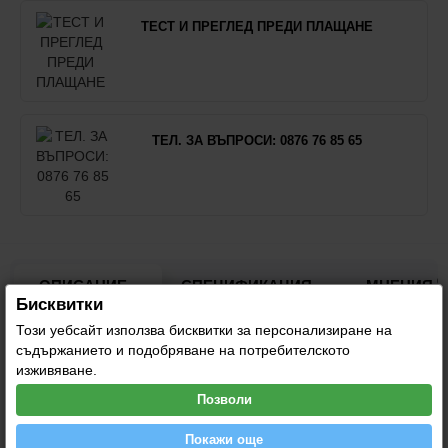
ТЕСТ И ПРЕГЛЕД ПРЕДИ ПЛАЩАНЕ
ТЕЛ. ЗА ВЪПРОСИ: 0876 76 85 65
0
ОПИСАНИЕ
СПЕЦИФИКАЦИЯ
МНЕНИЯ
Бисквитки
Този уебсайт използва бисквитки за персонализиране на
съдържанието и подобряване на потребителското
Обувките Timberland 6IN WR са със здравата конструкция и
изживяване.
ефективно предпазват крака от ниски температури.
Позволи
- Горна част: първокачествен естествен набук.
- Технологията Defender Repellent Systems® осигурява
Покажи още